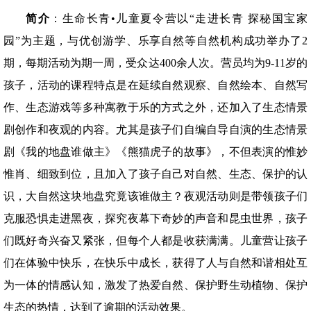
简介
：生命长青•儿童夏令营以“走进长青 探秘国宝家
园”为主题，与优创游学、乐享自然等自然机构成功举办了2
期，每期活动为期一周，受众达400余人次。营员均为9-11岁的
孩子，活动的课程特点是在延续自然观察、自然绘本、自然写
作、生态游戏等多种寓教于乐的方式之外，还加入了生态情景
剧创作和夜观的内容。尤其是孩子们自编自导自演的生态情景
剧《我的地盘谁做主》《熊猫虎子的故事》，不但表演的惟妙
惟肖、细致到位，且加入了孩子自己对自然、生态、保护的认
识，大自然这块地盘究竟该谁做主？夜观活动则是带领孩子们
克服恐惧走进黑夜，探究夜幕下奇妙的声音和昆虫世界，孩子
们既好奇兴奋又紧张，但每个人都是收获满满。儿童营让孩子
们在体验中快乐，在快乐中成长，获得了人与自然和谐相处互
为一体的情感认知，激发了热爱自然、保护野生动植物、保护
生态的热情，达到了逾期的活动效果。