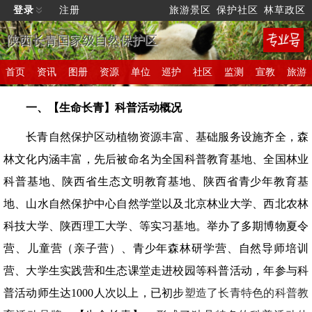
登录
注册
旅游景区
保护社区
林草政区
陕西长青国家级自然保护区
首页
资讯
图册
资源
单位
巡护
社区
监测
宣教
旅游
一、【生命长青】科普活动概况
长青自然保护区动植物资源丰富、基础服务设施齐全，森
林文化内涵丰富，先后被命名为全国科普教育基地、全国林业
科普基地、陕西省生态文明教育基地、陕西省青少年教育基
地、山水自然保护中心自然学堂以及北京林业大学、西北农林
科技大学、陕西理工大学、等实习基地。举办了多期博物夏令
营、儿童营（亲子营）、青少年森林研学营、自然导师培训
营、大学生实践营和生态课堂走进校园等科普活动，年参与科
普活动师生达1000人次以上，已初步
塑造了长青特色的科普教