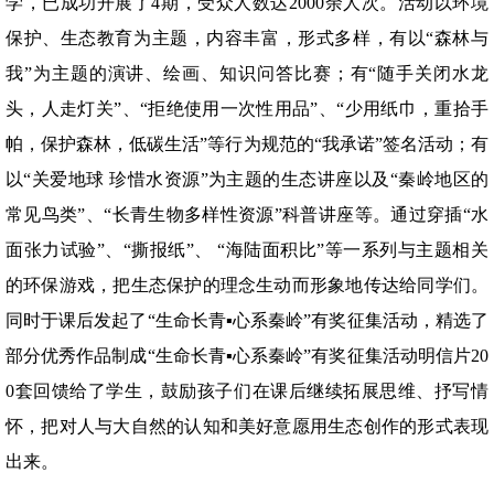
学，已成功开展了4期，受众人数达2000余人次。活动以环境
保护、生态教育为主题，内容丰富，形式多样，有以“森林与
我”为主题的演讲、绘画、知识问答比赛；有“随手关闭水龙
头，人走灯关”、“拒绝使用一次性用品”、“少用纸巾，重拾手
帕，保护森林，低碳生活”等行为规范的“我承诺”签名活动；有
以“关爱地球 珍惜水资源”为主题的生态讲座以及“秦岭地区的
常见鸟类”、“长青生物多样性资源”科普讲座等。通过穿插“水
面张力试验”、“撕报纸”、 “海陆面积比”等一系列与主题相关
的环保游戏，把生态保护的理念生动而形象地传达给同学们。
同时于课后发起了“生命长青▪心系秦岭”有奖征集活动，精选了
部分优秀作品制成“生命长青▪心系秦岭”有奖征集活动明信片20
0套回馈给了学生，鼓励孩子们在课后继续拓展思维、抒写情
怀，把对人与大自然的认知和美好意愿用生态创作的形式表现
出来。