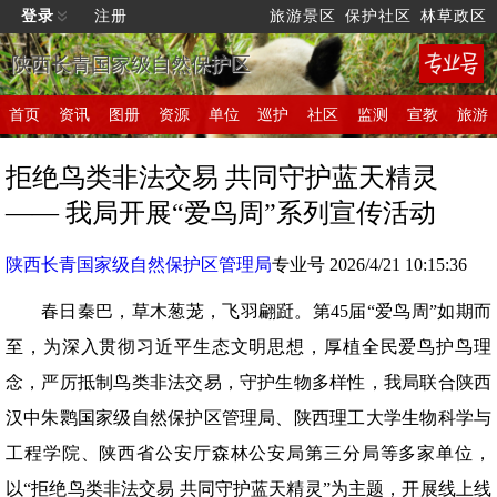
登录
注册
旅游景区
保护社区
林草政区
陕西长青国家级自然保护区
首页
资讯
图册
资源
单位
巡护
社区
监测
宣教
旅游
拒绝鸟类非法交易 共同守护蓝天精灵
—— 我局开展“爱鸟周”系列宣传活动
陕西长青国家级自然保护区管理局
专业号 2026/4/21 10:15:36
春日秦巴，草木葱茏，飞羽翩跹。第45届“爱鸟周”如期而
至，为深入贯彻习近平生态文明思想，厚植全民爱鸟护鸟理
念，严厉抵制鸟类非法交易，守护生物多样性，我局联合陕西
汉中朱鹮国家级自然保护区管理局、陕西理工大学生物科学与
工程学院、陕西省公安厅森林公安局第三分局等多家单位，
以“拒绝鸟类非法交易 共同守护蓝天精灵”为主题，开展线上线