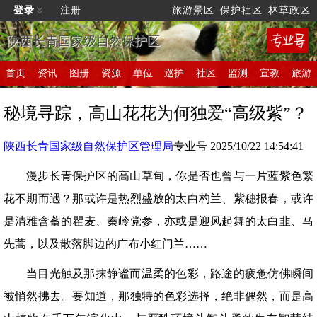
登录
注册
旅游景区
保护社区
林草政区
陕西长青国家级自然保护区
首页
资讯
图册
资源
单位
巡护
社区
监测
宣教
旅游
秘境寻踪，高山花花为何独爱“高级紫”？
陕西长青国家级自然保护区管理局
专业号 2025/10/22 14:54:41
漫步长青保护区的高山草甸，你是否也曾与一片蓝紫色繁
花不期而遇？那或许是热烈盛放的太白杓兰、紫穗报春，或许
是清雅含蓄的瞿麦、秦岭党参，亦或是迎风起舞的太白韭、马
先蒿，以及散落脚边的广布小红门兰……
当目光触及那抹静谧而温柔的色彩，路途的疲惫仿佛瞬间
被悄然拂去。要知道，那独特的色彩选择，绝非偶然，而是高