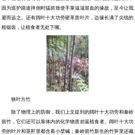
因为巡护路途摔倒时猛抓致使手掌滋滋冒血的缘故，至今让我
避而远之。还有阔叶十大功劳硬革质叶片，边缘长满了尖锐的
粗锯齿，让植食者无处下嘴。
狭叶方竹
除了物理上的防御，我们上文提到的阔叶十大功劳和秦岭
箭竹，它们还可以靠体内的化学物质劝返植食者。阔叶十大功
劳的叶片和茎秆里都含着小檗碱；秦岭箭竹新生的竹笋里还藏