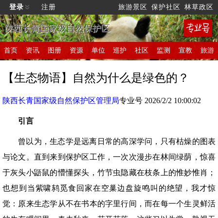
登录
注册
旅游景区
保护社区
林草政区
陕西长青国家级自然保护区
首页
资讯
图册
资源
单位
巡护
社区
监测
宣教
旅游
【生态物语】自然为什么是绿色的？
陕西长青国家级自然保护区管理局
专业号 2026/2/2 10:00:02
引言
曾以为，生态学是远离日常的高深学问，只有枯燥的图表
与论文。直到来到保护区工作，一次次漫步在林间绿荫，惊喜
于灰头小鼯鼠的懵懂探头，竹节虫隐藏在枝条上的惟妙惟肖；
也想到当紫啸鸫觅食回家在空巢边盘旋鸣叫的绝望，我才惊
觉：原来生态学从不在书本的字里行间，而在每一个生灵鲜活