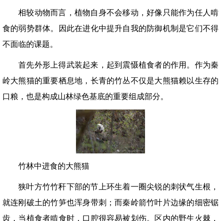
相较动物而言，植物自身不会移动，好像只能作为任人啃
食的弱势群体。因此在进化中提升自我的防御机制是它们不得
不面临的课题。
首先外形上得武装起来，起到震慑植食者的作用。作为秦
岭大熊猫的重要栖息地，长青的竹丛不仅是大熊猫赖以生存的
口粮，也是构成山林绿色基底的重要组成部分。
竹林中进食的大熊猫
狭叶方竹竹秆下部的节上环生着一圈尖锐的刺状气生根，
就连刚破土的竹笋也浑身带刺；而秦岭箭竹叶片边缘的细密锯
齿，当植食者啃食时，口腔很容易被划伤。区内的野生火棘，