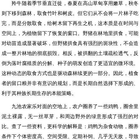
羚牛随着季节垂直迁徙，春夏在高山草甸享用嫩草，秋冬
则下移到森林，取食竹叶和树皮。但它们从不会将一片林子吃
完，而是分散取食，给树木留下再生之机，这本质是在时间与
空间上，为植物留下了恢复的窗口。野猪在林地里拱食，可能
对幼苗造成显著破坏，但野猪拱食具有强烈的斑块性，不会造
成一整片林地的彻底损毁。相反，被拱翻的土壤疏松透气，反
倒为落叶腐殖质的分解、种子的萌发创造了更适宜的微环境。
这种动态的取食方式也是驱动森林续更的一部分。因此，植食
者的留口粮并非有意识的规划，而是长期自然选择下形成的、
利于其种族长期生存的本能策略。
九池农家乐对面的空地上，农户圈养了一些鸡鸭，圈舍里
泥土裸露，无一丝草芽，和周边野外的绿意形成了强烈的对
比。查了一些资料，更科学的解释是：鸡鸭为杂食动物，圈养
条件下个体密度高、空间受限、定期补饲、几乎无天敌，导致