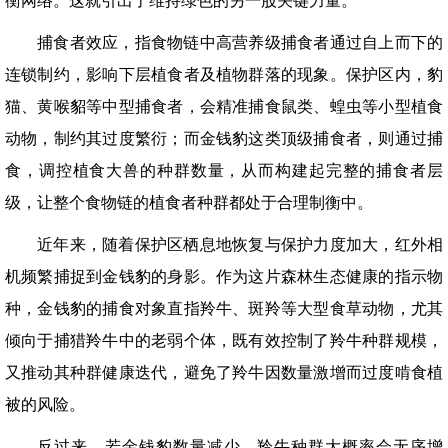
衡网络。这就引出了维持绿色的另一股关键力量。
捕食者效应，指食物链中高营养级捕食者通过自上而下的
连锁制约，影响下层植食者及植物群落的现象。保护区内，豹
猫、黄喉貂等中型捕食者，会精准捕食鼠类、蝗虫等小型植食
动物，制约其过度繁衍；而金钱豹这类顶级捕食者，则通过捕
食，调控植食大兽的种群数量，从而构建起完整的捕食者层
级，让整个食物链的植食者种群都处于合理制衡中。
近年来，随着保护区栖息地恢复与保护力度加大，红外相
机频繁捕捉到金钱豹的身影。作为这片森林生态健康的指示物
种，金钱豹的捕食对象直指羚牛、斑羚等大型食草动物，尤其
倾向于捕猎羚牛中的老弱个体，既有效控制了羚牛种群规模，
又推动其种群健康迭代，避免了羚牛因数量激增而过度啃食植
被的风险。
反过来，若金钱豹数量减少，羚牛种群大概率会无序增