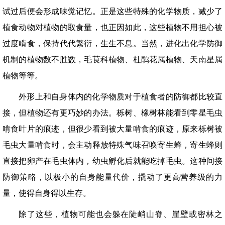
试过后便会形成味觉记忆。正是这些特殊的化学物质，减少了
植食动物对植物的取食量，也正因如此，这些植物不用担心被
过度啃食，保持代代繁衍，生生不息。当然，进化出化学防御
机制的植物数不胜数，毛茛科植物、杜鹃花属植物、天南星属
植物等等。
外形上和自身体内的化学物质对于植食者的防御都比较直
接，但植物还有更巧妙的办法。栎树、橡树林能看到零星毛虫
啃食叶片的痕迹，但很少看到被大量啃食的痕迹，原来栎树被
毛虫大量啃食时，会主动释放特殊气味召唤寄生蜂，寄生蜂则
直接把卵产在毛虫体内，幼虫孵化后就能吃掉毛虫。这种间接
防御策略，以极小的自身能量代价，撬动了更高营养级的力
量，使得自身得以生存。
除了这些，植物可能也会躲在陡峭山脊、崖壁或密林之