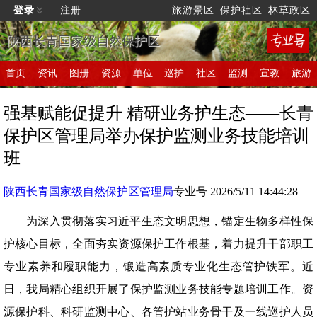
登录
注册
旅游景区
保护社区
林草政区
陕西长青国家级自然保护区
首页
资讯
图册
资源
单位
巡护
社区
监测
宣教
旅游
强基赋能促提升 精研业务护生态——长青
保护区管理局举办保护监测业务技能培训
班
陕西长青国家级自然保护区管理局
专业号 2026/5/11 14:44:28
为深入贯彻落实习近平生态文明思想，锚定生物多样性保
护核心目标，全面夯实资源保护工作根基，着力提升干部职工
专业素养和履职能力，锻造高素质专业化生态管护铁军。近
日，我局精心组织开展了保护监测业务技能专题培训工作。资
源保护科、科研监测中心、各管护站业务骨干及一线巡护人员