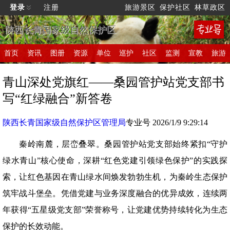
登录
注册
旅游景区
保护社区
林草政区
陕西长青国家级自然保护区
首页
资讯
图册
资源
单位
巡护
社区
监测
宣教
旅游
青山深处党旗红——桑园管护站党支部书
写“红绿融合”新答卷
陕西长青国家级自然保护区管理局
专业号 2026/1/9 9:29:14
秦岭南麓，层峦叠翠。桑园管护站党支部始终紧扣“守护
绿水青山”核心使命，深耕“红色党建引领绿色保护”的实践探
索，让红色基因在青山绿水间焕发勃勃生机，为秦岭生态保护
筑牢战斗堡垒。凭借党建与业务深度融合的优异成效，连续两
年获得“五星级党支部”荣誉称号，让党建优势持续转化为生态
保护的长效动能。