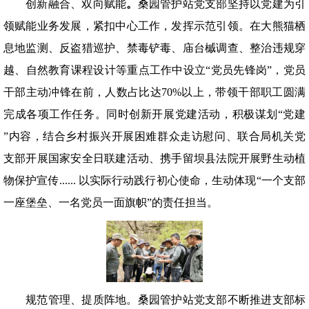
创新融合、双向赋能
。
桑园管护站党支部坚持以党建为引
领赋能业务发展，紧扣中心工作，发挥示范引领。在大熊猫栖
息地监测、反盗猎巡护、禁毒铲毒、庙台槭调查、整治违规穿
越、自然教育课程设计等重点工作中设立“党员先锋岗”，党员
干部主动冲锋在前，人数占比达70%以上，带领干部职工圆满
完成各项工作任务。同时创新开展党建活动，积极谋划“党建
”内容，结合乡村振兴开展困难群众走访慰问、联合局机关党
支部开展国家安全日联建活动、携手留坝县法院开展野生动植
物保护宣传...... 以实际行动践行初心使命，生动体现“一个支部
一座堡垒、一名党员一面旗帜”的责任担当。
规范管理、提质阵地。桑园管护站党支部不断推进支部标