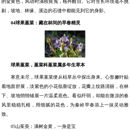
的金黄色，风动时满枝摇曳，格外醒目。它对生长环境毫不挑
剔，坡地、林缘、溪边的石缝中都能见到它的身影。
04球果
堇菜：藏在林间的早春精灵
球果堇菜，堇菜科堇菜属多年生草本
寒意未尽，球果堇菜便从枯草丛中探出身来。心形嫩叶贴
着地面舒展，淡紫色的小花低垂绽放，花瓣上纹路清丽，在林
下、坡地悄悄铺展一片温柔底色。看似纤弱，却能在微凉的春
风里稳稳扎根，用细腻的花色，为秦岭早春添上一抹灵动雅
致。
05山茱萸：满树金黄，一身是宝