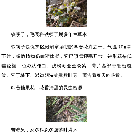
铁筷子，毛茛科铁筷子属多年生草本
铁筷子是保护区最耐寒坚韧的早春花卉之一。气温徘徊零
下时，多数植物仍蜷缩休眠，它已顶雪迎寒开放，钟形花朵低
垂轻颤，色彩从纯白、浅粉渐变至淡紫，萼片基部带细密斑
纹。它于林下、岩边阴湿处默默吐芳，预告着春天的临近。
02苦糖果花：花香清甜的昆虫蜜源
苦糖果，忍冬科忍冬属落叶灌木