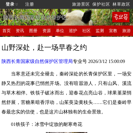
登录
注册
旅游景区
保护社区
林草政区
陕西长青国家级自然保护区
首页
资讯
图册
资源
单位
巡护
社区
监测
宣教
旅游
山野深处，赴一场早春之约
陕西长青国家级自然保护区管理局
专业号 2026/3/12 15:00:09
当寒意还未完全褪去，秦岭深处的长青保护区里，一场安
静又热烈的花事已悄然开场。没有喧嚣游人，只有山风、溪流
与草木相伴。铁筷子破冰而出，迎春花点亮山谷，球果堇菜悄
然舒展，苦糖果暗香浮动，山茱萸染黄枝头……它们是秦岭早
春最忠实的信使，也是这片山林独有的生命景致。
01铁筷子：冰雪中绽放的耐寒奇花