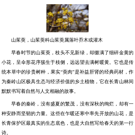
山茱萸，山茱萸科山茱萸属落叶乔木或灌木
早春时节的山茱萸，枝头不见新绿，却缀满了细碎金黄的
小花，呈伞形花序簇生于枝侧，远远望去满树暖黄。它也是传
统本草中的珍贵树种，果实“萸肉”是补益肝肾的经典药材，作
为秦岭山区极具生态与经济价值的乡土植物，它在长青山林间
默默书写着自然与人文相融的故事。
早春的秦岭，没有盛夏的繁茂，没有深秋的绚烂，却有一
种安静而坚韧的力量。这些在乍暖还寒中率先开放的山花，是
长青保护区最真实的生态底色，也是大自然写给春天的第一行
诗。