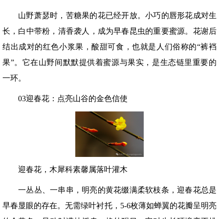
山野萧瑟时，苦糖果的花已经开放。小巧的唇形花成对生
长，白中带粉，清香袭人，成为早春昆虫的重要蜜源。花谢后
结出成对的红色小浆果，酸甜可食，也就是人们俗称的“裤裆
果”。它在山野间默默提供着蜜源与果实，是生态链里重要的
一环。
03迎春花：点亮山谷的金色信使
迎春花，木犀科素馨属落叶灌木
一丛丛、一串串，明亮的黄花缀满柔软枝条，迎春花总是
早春显眼的存在。无需绿叶衬托，5-6枚薄如蝉翼的花瓣呈明亮