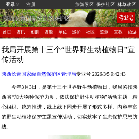
登录
注册
旅游景区
保护社区
林草政区
陕西长青国家级自然保护区
首页
资讯
图册
资源
单位
巡护
社区
监测
宣教
旅游
我局开展第十三个“世界野生动植物日”宣
传活动
陕西长青国家级自然保护区管理局
专业号 2026/3/5 9:42:43
今年3月3日，是第十三个世界野生动植物日，我局紧扣陕
西省“加大物种保护力度，依法保护野生动植物”活动主题，精
心组织、统筹推进，线上线下同步开展了形式多样、内容丰富
的野生动植物保护主题宣传活动，切实筑牢了生态保护思想防
线。